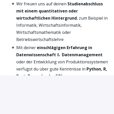
Wir freuen uns auf deinen
Studienabschluss
mit einem quantitativen oder
wirtschaftlichen Hintergrund
, zum Beispiel in
Informatik, Wirtschaftsinformatik,
Wirtschaftsmathematik oder
Betriebswirtschaftslehre
Mit deiner
einschlägigen Erfahrung in
Datenwissenschaft
&
Datenmanagement
oder der Entwicklung von Produktionssystemen
verfügst du über gute Kenntnisse in
Python, R,
Rust, Pyspark oder SQL
Mit den
Grundlagen der Statistik und des
Machine Learning
bist du vertraut und kennst
auch deren
Anwendungen in der Produktion
wie
NLP, Recommender-Systeme, Time
Series Analysis und Computer Vision