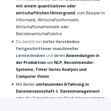
mit einem quantitativen oder
wirtschaftlichen Hintergrund
, zum Beispiel in
Informatik, Wirtschaftsinformatik,
Wirtschaftsmathematik oder
Betriebswirtschaftslehre
Du besitzt ein
tiefes Verständnis
fortgeschrittener maschineller
Lerntechniken
und
deren
Anwendungen in
der Produktion
wie
NLP, Recommender-
Systeme, Timer Series Analysis und
Computer Vision
Mit deiner
umfassenden Erfahrung in
Datenwissenschaft
&
Datenmanagement
oder der Entwicklung von Produktionssystemen
verfügst du über gute Kenntnisse in
Python, R,